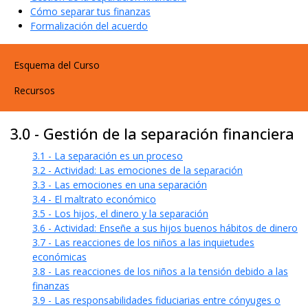
Cómo separar tus finanzas
Formalización del acuerdo
User account menu
Esquema del Curso
Recursos
3.0 - Gestión de la separación financiera
3.1 - La separación es un proceso
3.2 - Actividad: Las emociones de la separación
3.3 - Las emociones en una separación
3.4 - El maltrato económico
3.5 - Los hijos, el dinero y la separación
3.6 - Actividad: Enseñe a sus hijos buenos hábitos de dinero
3.7 - Las reacciones de los niños a las inquietudes
económicas
3.8 - Las reacciones de los niños a la tensión debido a las
finanzas
3.9 - Las responsabilidades fiduciarias entre cónyuges o