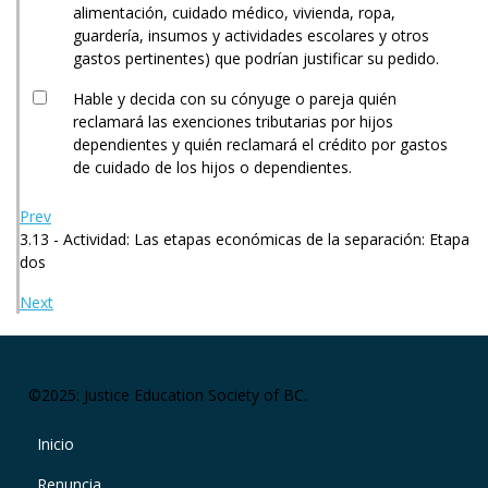
alimentación, cuidado médico, vivienda, ropa,
guardería, insumos y actividades escolares y otros
gastos pertinentes) que podrían justificar su pedido.
Hable y decida con su cónyuge o pareja quién
reclamará las exenciones tributarias por hijos
dependientes y quién reclamará el crédito por gastos
de cuidado de los hijos o dependientes.
Prev
3.13 - Actividad: Las etapas económicas de la separación: Etapa
dos
Next
©2025: Justice Education Society of BC.
Footer right menu
Inicio
Renuncia