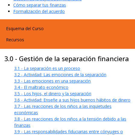
Cómo separar tus finanzas
Formalización del acuerdo
User account menu
Esquema del Curso
Recursos
3.0 - Gestión de la separación financiera
3.1 - La separación es un proceso
3.2 - Actividad: Las emociones de la separación
3.3 - Las emociones en una separación
3.4 - El maltrato económico
3.5 - Los hijos, el dinero y la separación
3.6 - Actividad: Enseñe a sus hijos buenos hábitos de dinero
3.7 - Las reacciones de los niños a las inquietudes
económicas
3.8 - Las reacciones de los niños a la tensión debido a las
finanzas
3.9 - Las responsabilidades fiduciarias entre cónyuges o