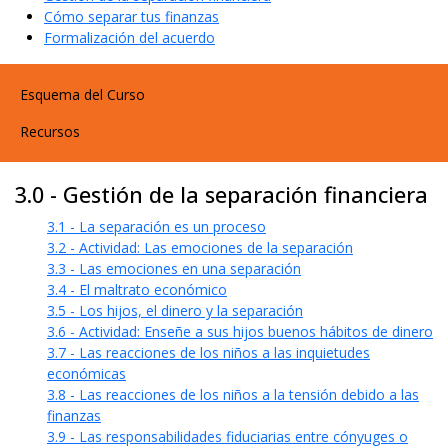
Cómo separar tus finanzas
Formalización del acuerdo
User account menu
Esquema del Curso
Recursos
3.0 - Gestión de la separación financiera
3.1 - La separación es un proceso
3.2 - Actividad: Las emociones de la separación
3.3 - Las emociones en una separación
3.4 - El maltrato económico
3.5 - Los hijos, el dinero y la separación
3.6 - Actividad: Enseñe a sus hijos buenos hábitos de dinero
3.7 - Las reacciones de los niños a las inquietudes
económicas
3.8 - Las reacciones de los niños a la tensión debido a las
finanzas
3.9 - Las responsabilidades fiduciarias entre cónyuges o