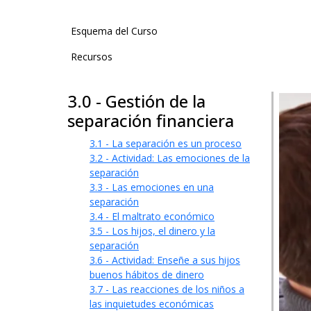
User account menu
Esquema del Curso
Recursos
3.0 - Gestión de la
separación financiera
3.1 - La separación es un proceso
3.2 - Actividad: Las emociones de la
separación
3.3 - Las emociones en una
separación
3.4 - El maltrato económico
3.5 - Los hijos, el dinero y la
separación
3.6 - Actividad: Enseñe a sus hijos
buenos hábitos de dinero
3.7 - Las reacciones de los niños a
las inquietudes económicas