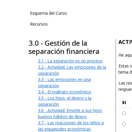
User account menu
Esquema del Curso
Recursos
3.0 - Gestión de la
ACTI
separación financiera
He aquí
3.1 - La separación es un proceso
Estas s
3.2 - Actividad: Las emociones de la
tema d
separación
3.3 - Las emociones en una
Las re
separación
respue
3.4 - El maltrato económico
3.5 - Los hijos, el dinero y la
Sí
separación
3.6 - Actividad: Enseñe a sus hijos
buenos hábitos de dinero
3.7 - Las reacciones de los niños a
las inquietudes económicas