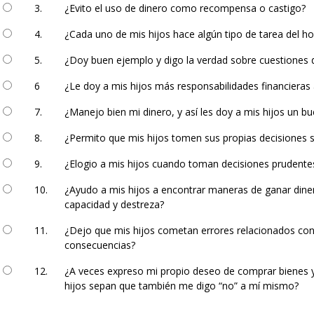
3.
¿Evito el uso de dinero como recompensa o castigo?
4.
¿Cada uno de mis hijos hace algún tipo de tarea del h
5.
¿Doy buen ejemplo y digo la verdad sobre cuestiones 
6
¿Le doy a mis hijos más responsabilidades financieras
7.
¿Manejo bien mi dinero, y así les doy a mis hijos un b
8.
¿Permito que mis hijos tomen sus propias decisiones so
9.
¿Elogio a mis hijos cuando toman decisiones prudente
10.
¿Ayudo a mis hijos a encontrar maneras de ganar dine
capacidad y destreza?
11.
¿Dejo que mis hijos cometan errores relacionados con
consecuencias?
12.
¿A veces expreso mi propio deseo de comprar bienes y
hijos sepan que también me digo “no” a mí mismo?