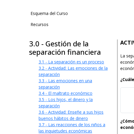
User account menu
Esquema del Curso
Recursos
3.0 - Gestión de la
ACTI
separación financiera
La sepa
3.1 - La separación es un proceso
económ
3.2 - Actividad: Las emociones de la
económ
separación
¿Cuál
3.3 - Las emociones en una
separación
3.4 - El maltrato económico
3.5 - Los hijos, el dinero y la
separación
3.6 - Actividad: Enseñe a sus hijos
buenos hábitos de dinero
¿Cómo
3.7 - Las reacciones de los niños a
econó
las inquietudes económicas