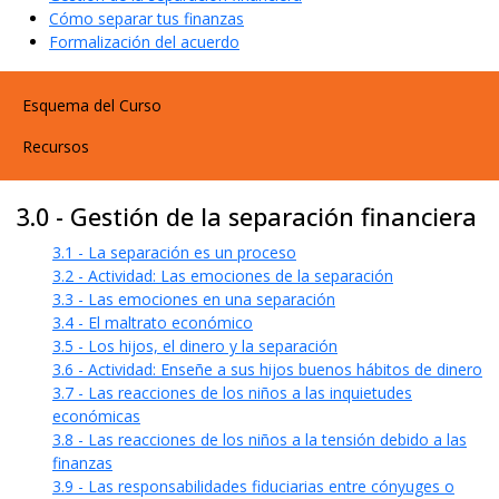
Cómo separar tus finanzas
Formalización del acuerdo
User account menu
Esquema del Curso
Recursos
3.0 - Gestión de la separación financiera
3.1 - La separación es un proceso
3.2 - Actividad: Las emociones de la separación
3.3 - Las emociones en una separación
3.4 - El maltrato económico
3.5 - Los hijos, el dinero y la separación
3.6 - Actividad: Enseñe a sus hijos buenos hábitos de dinero
3.7 - Las reacciones de los niños a las inquietudes
económicas
3.8 - Las reacciones de los niños a la tensión debido a las
finanzas
3.9 - Las responsabilidades fiduciarias entre cónyuges o