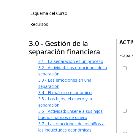
User account menu
Esquema del Curso
Recursos
3.0 - Gestión de la
ACTIV
separación financiera
Etapa 
3.1 - La separación es un proceso
3.2 - Actividad: Las emociones de la
separación
3.3 - Las emociones en una
separación
3.4 - El maltrato económico
3.5 - Los hijos, el dinero y la
separación
3.6 - Actividad: Enseñe a sus hijos
buenos hábitos de dinero
3.7 - Las reacciones de los niños a
las inquietudes económicas